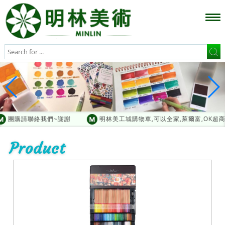
團購請聯絡我們~謝謝
明林美工城購物車,可以全家,萊爾富,OK超商
Product