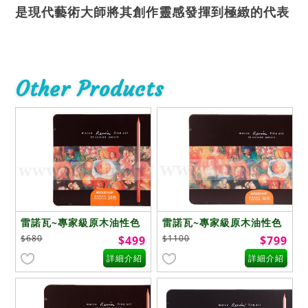
是現代藝術大師將其創作靈感發揮到極緻的代表
Other Products
雷諾瓦~專家級原木油性色
雷諾瓦~專家級原木油性色
鉛筆~24色
鉛筆~36色
$680
$1100
$499
$799
詳細介紹
詳細介紹