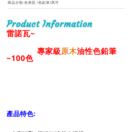
商品分類:
色筆區
/
色鉛筆
/
馬可
Product Information
雷諾瓦~
專家級
原木
油性色鉛筆
~100色
產品特色: