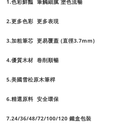
1.色彩鮮豔 筆觸細膩 塗色流暢
2.更多色彩 更多表現
3.加粗筆芯 更易覆蓋 (直徑3.7mm)
4.優質木材 卷削順暢
5.美國雪松原木筆桿
6.精選原料 安全環保
7.24/36/48/72/100/120 鐵盒包裝