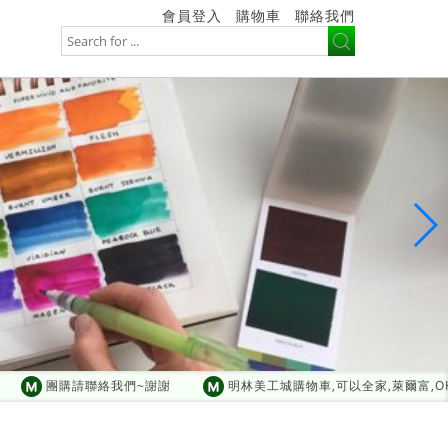
會員登入
購物車
聯絡我們
團購請聯絡我們~謝謝
明林美工城購物車,可以全家,萊爾富,OK