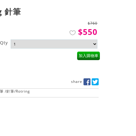
ng 針筆
$760
$550
Qty
加入購物車
share
筆
/
針筆
/
Rotring