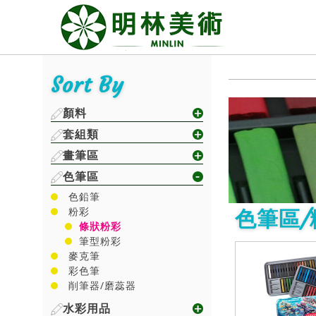
Sort By
顏料
套組類
畫筆區
色筆區
色鉛筆
粉彩
色筆區/
條狀粉彩
筆型粉彩
麥克筆
彩色筆
削筆器/磨蕊器
水彩用品