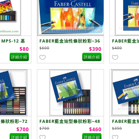
MPS-12 基
FABER藍盒油性條狀粉彩~36
FABER藍盒
 (方短)-12
色
色
$600
$400
$80
$390
詳細介紹
詳細介紹
型條狀粉彩~72
FABER藍盒短型條狀粉彩~48
FABER藍盒
色
色
$700
$350
$700
$460
詳細介紹
詳細介紹