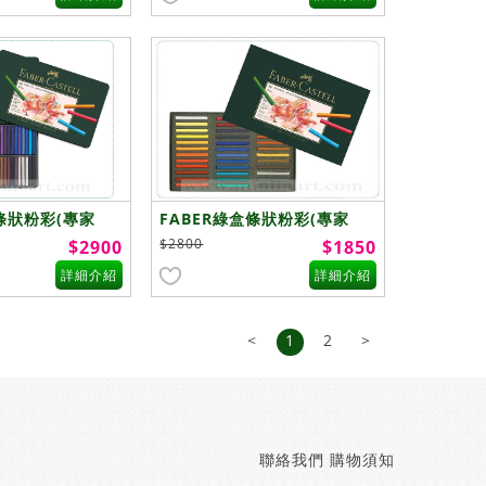
盒條狀粉彩(專家
FABER綠盒條狀粉彩(專家
級)~36色
$2800
$2900
$1850
詳細介紹
詳細介紹
<
1
2
>
聯絡我們
購物須知