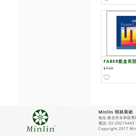
FABER藍盒長
色
$720
Minlin 明林美術
地址:新北市永和區秀
電話: 02-29214443
Copyright 2017 Min