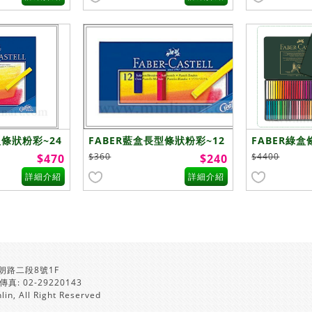
型條狀粉彩~24
FABER藍盒長型條狀粉彩~12
FABER綠
色
級)~60色
$360
$4400
$470
$240
詳細介紹
詳細介紹
朗路二段8號1F
 傳真: 02-29220143
lin, All Right Reserved