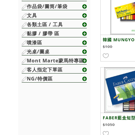
作品袋/圖筒/筆袋
文具
各類土區 / 工具
黏膠 / 膠帶 區
韓國 MUNGYO 
噴漆區
礎軟性粉彩 粉彩條
$100
光桌/圖桌
色
Mont Marte蒙馬特專區
客人指定下單區
NG/特價區
FABER藍盒短
色
$1050