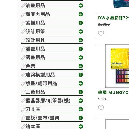
油畫用品
壓克力用品
DW水墨彩條72
素描用品
$3050
設計用筆
設計用具
漫畫用品
國畫用品
色票
建築模型用品
版畫/絹印用品
工藝用品
韓國 MUNGYO 
礎軟性粉彩 粉彩
$370
磨蕊器磨/削筆器(機)
-64色
刀具區
畫板/畫布/畫架
繪本區