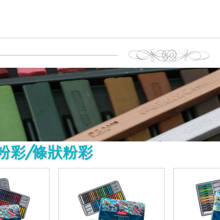
粉彩/條狀粉彩