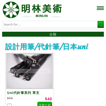
分類
設計用筆/代針筆/日本uni
Uni代針筆系列 單支
$50
$40
詳細介紹