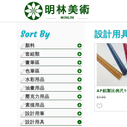
Sort By
設計用具
顏料
套組類
畫筆區
色筆區
水彩用品
油畫用品
AP鋁製比例尺1
壓克力用品
$130
素描用品
設計用筆
設計用具