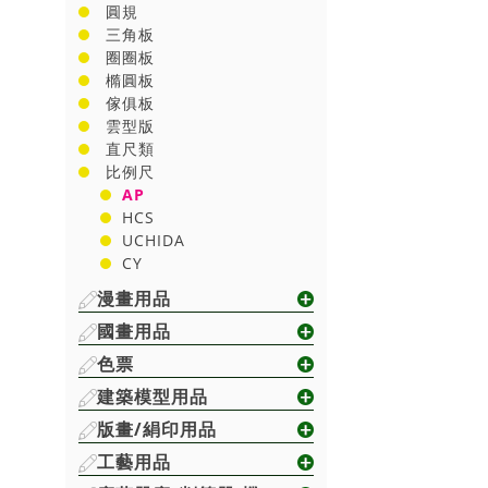
圓規
三角板
圈圈板
橢圓板
傢俱板
雲型版
直尺類
比例尺
AP
HCS
UCHIDA
CY
漫畫用品
國畫用品
色票
建築模型用品
版畫/絹印用品
工藝用品