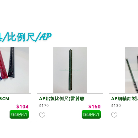
/比例尺/AP
5CM
AP鋁製比例尺(雷射雕
AP細軸鋁製
刻)15CM
刻)15CM
$170
$130
$104
$160
詳細介紹
詳細介紹