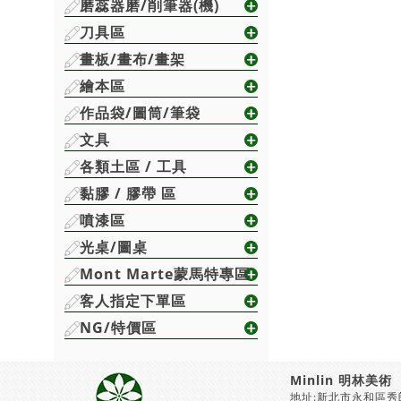
磨蕊器磨/削筆器(機)
刀具區
畫板/畫布/畫架
繪本區
作品袋/圖筒/筆袋
文具
各類土區 / 工具
黏膠 / 膠帶 區
噴漆區
光桌/圖桌
Mont Marte蒙馬特專區
客人指定下單區
NG/特價區
Minlin 明林美術
地址:新北市永和區秀