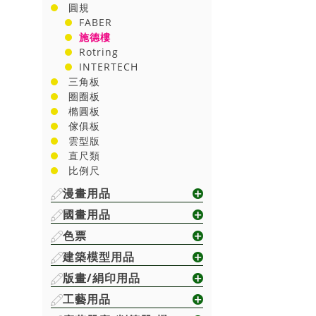
圓規
FABER
施德樓
Rotring
INTERTECH
三角板
圈圈板
橢圓板
傢俱板
雲型版
直尺類
比例尺
漫畫用品
國畫用品
色票
建築模型用品
版畫/絹印用品
工藝用品