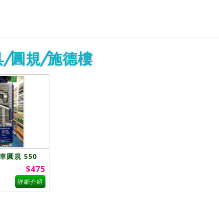
/圓規/施德樓
中車圓規 550
$475
詳細介紹