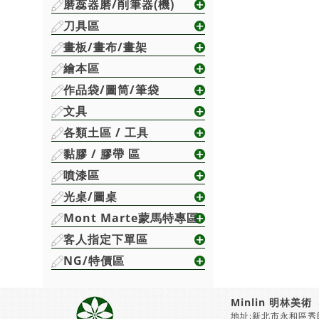
磨蕊器磨/削筆器(機)
刀具區
畫板/畫布/畫架
繪本區
作品袋/圖筒/筆袋
文具
各類土區 / 工具
黏膠 / 膠帶 區
噴漆區
光桌/圖桌
Mont Marte蒙馬特專區
客人指定下單區
NG/特價區
Minlin 明林美術
地址:新北市永和區秀