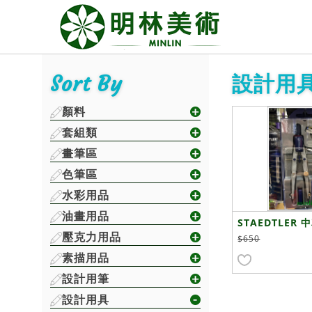
Sort By
設計用具
顏料
套組類
畫筆區
色筆區
水彩用品
油畫用品
STAEDTLER 
壓克力用品
02
$650
素描用品
設計用筆
設計用具