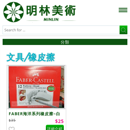
分類
文具/橡皮擦
FABER海洋系列橡皮擦~白
色
$35
$25
詳細介紹