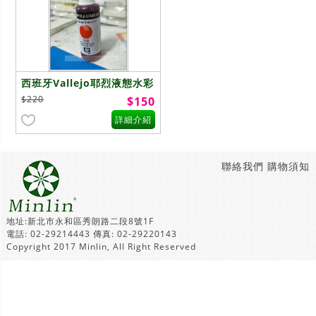
西班牙Vallejo耶烈液態水彩
Liquid Watercolor 50色~
$220
$150
單品
詳細介紹
聯絡我們
購物須知
地址:新北市永和區秀朗路二段8號1F
電話: 02-29214443 傳真: 02-29220143
Copyright 2017 Minlin, All Right Reserved