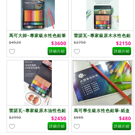
馬可大師~專家級水性色鉛筆
雷諾瓦~專家級原木水性色鉛
~100色
筆~100色
$4520
$2750
$3600
$2150
詳細介紹
詳細介紹
雷諾瓦~專家級原木油性色鉛
馬可學生級水性色鉛筆-紙盒
筆~120色
~72色
$2950
$680
$2450
$480
詳細介紹
詳細介紹