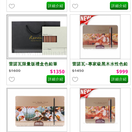
詳細介紹
詳細介紹
雷諾瓦限量版禮盒色鉛筆
雷諾瓦~專家級黑木水性色鉛
3100-48WB
筆~48色
$1600
$1450
$1350
$999
詳細介紹
詳細介紹