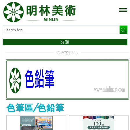
分類
色筆區/色鉛筆