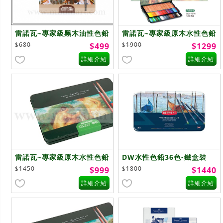
雷諾瓦~專家級黑木油性色鉛
雷諾瓦~專家級原木水性色鉛
筆~24色
筆~72色
$680
$1900
$499
$1299
詳細介紹
詳細介紹
雷諾瓦~專家級原木水性色鉛
DW水性色鉛36色-鐵盒裝
筆~48色
$1450
$1800
$999
$1440
詳細介紹
詳細介紹