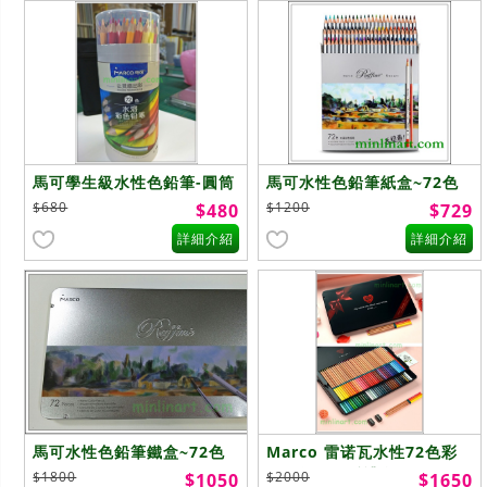
馬可學生級水性色鉛筆-圓筒
馬可水性色鉛筆紙盒~72色
~72色
$680
$1200
$480
$729
詳細介紹
詳細介紹
馬可水性色鉛筆鐵盒~72色
Marco 雷诺瓦水性72色彩
色铅筆 ~至爱禮盒
$1800
$2000
$1050
$1650