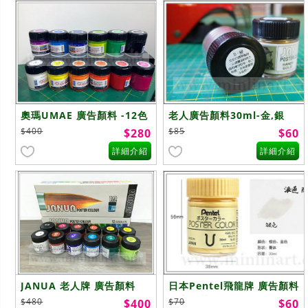
奧瑪UMAE 廣告顏料 -12色
老人廣告顏料30ml-金,銀
粉,2色
$400
$85
$280
$60
詳細介紹
詳細介紹
JANUA 老人牌 廣告顏料
日本Pentel飛龍牌 廣告顏料
30ml (12色)
日本原裝金銀色30ml
$480
$70
$400
$60