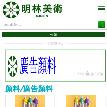
分類
顏料/廣告顏料