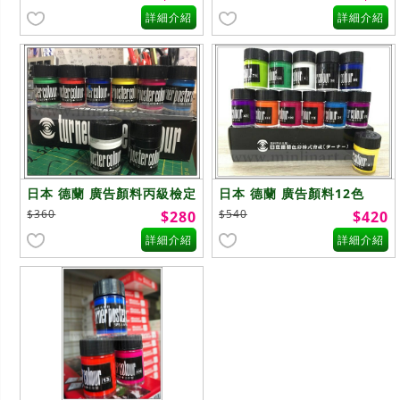
詳細介紹
詳細介紹
日本 德蘭 廣告顏料丙級檢定
日本 德蘭 廣告顏料12色
8色
$360
$540
$280
$420
詳細介紹
詳細介紹