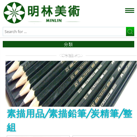
分類
素描用品/素描鉛筆/炭精筆/整
組