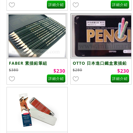
詳細介紹
詳細介紹
FABER 素描鉛筆組
OTTO 日本進口鐵盒素描鉛
筆 12入
$380
$280
$230
$230
詳細介紹
詳細介紹