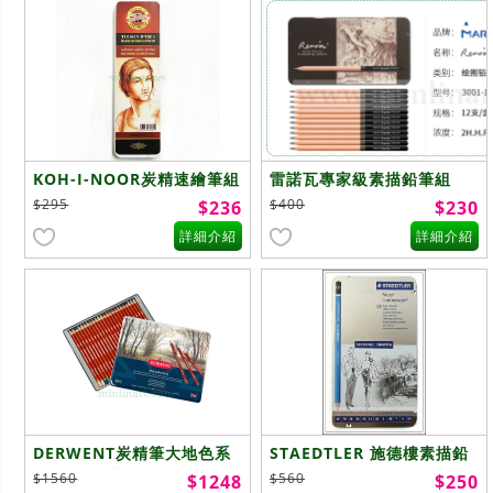
KOH-I-NOOR炭精速繪筆組
雷諾瓦專家級素描鉛筆組
6色入
$295
$400
$236
$230
詳細介紹
詳細介紹
DERWENT炭精筆大地色系
STAEDTLER 施德樓素描鉛
24色-鐵盒裝
筆組
$1560
$560
$1248
$250