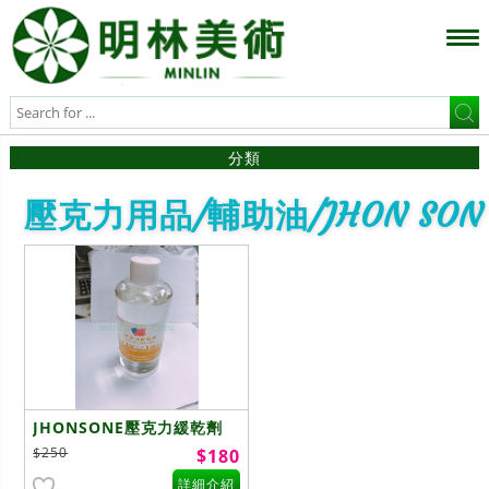
分類
壓克力用品/輔助油/JHON SON
JHONSONE壓克力緩乾劑
(200ml)
$250
$180
詳細介紹