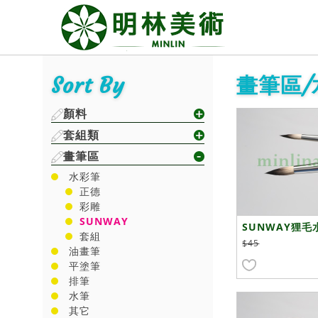
Sort By
畫筆區/
顏料
套組類
畫筆區
水彩筆
正德
彩雕
SUNWAY
SUNWAY狸毛
套組
$45
油畫筆
平塗筆
排筆
水筆
其它