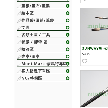
畫板/畫布/畫架
繪本區
作品袋/圖筒/筆袋
文具
各類土區 / 工具
黏膠 / 膠帶 區
SUNWAY狸毛水
噴漆區
號
$435
光桌/圖桌
Mont Marte蒙馬特專區
客人指定下單區
NG/特價區