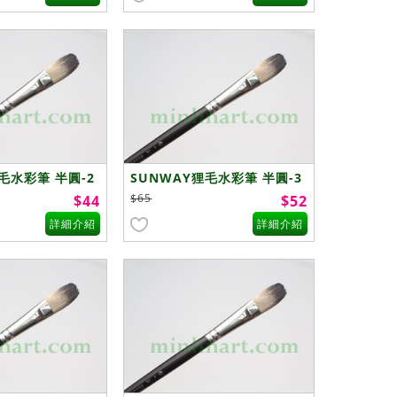
毛水彩筆 半圓-2
SUNWAY狸毛水彩筆 半圓-3
號
$65
$44
$52
詳細介紹
詳細介紹