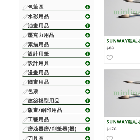
色筆區
水彩用品
油畫用品
壓克力用品
SUNWAY狸毛
素描用品
$80
設計用筆
設計用具
漫畫用品
國畫用品
色票
建築模型用品
版畫/絹印用品
工藝用品
SUNWAY狸毛水
磨蕊器磨/削筆器(機)
號
$170
刀具區