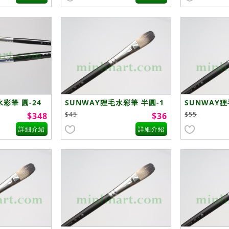
彩筆 圓-24
SUNWAY狸毛水彩筆 半圓-1
SUNWAY狸
號
號
$45
$55
$348
$36
詳細介紹
詳細介紹