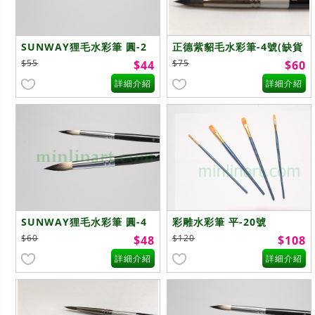
SUNWAY狸毛水彩筆 圓-2
正德紫貂毛水彩筆-4號(缺貨
號
中)
$55
$75
$44
$60
詳細介紹
詳細介紹
SUNWAY狸毛水彩筆 圓-4
彩雕水彩筆 平-20號
號
$60
$120
$48
$108
詳細介紹
詳細介紹