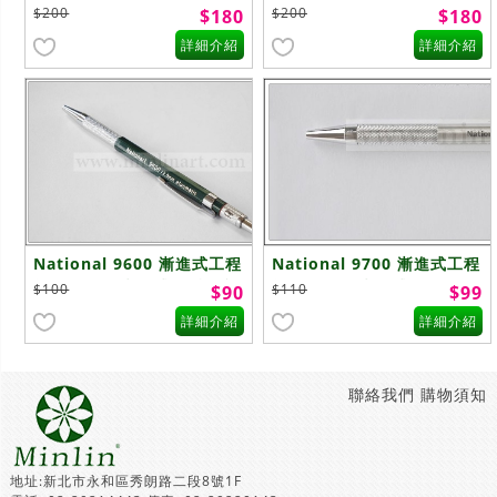
$200
$200
$180
$180
詳細介紹
詳細介紹
National 9600 漸進式工程
National 9700 漸進式工程
筆 2.0mm(漸進式) -特 - 複
筆 2.0mm(漸進式)
$100
$110
$90
$99
製
詳細介紹
詳細介紹
聯絡我們
購物須知
地址:新北市永和區秀朗路二段8號1F