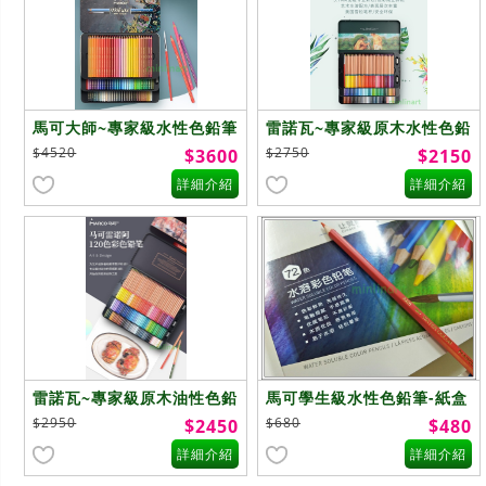
馬可大師~專家級水性色鉛筆
雷諾瓦~專家級原木水性色鉛
~100色
筆~100色
$4520
$2750
$3600
$2150
詳細介紹
詳細介紹
雷諾瓦~專家級原木油性色鉛
馬可學生級水性色鉛筆-紙盒
筆~120色
~72色
$2950
$680
$2450
$480
詳細介紹
詳細介紹