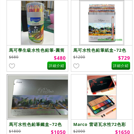
馬可學生級水性色鉛筆-圓筒
馬可水性色鉛筆紙盒~72色
~72色
$680
$1200
$480
$729
詳細介紹
詳細介紹
馬可水性色鉛筆鐵盒~72色
Marco 雷诺瓦水性72色彩
色铅筆 ~至爱禮盒
$1800
$2000
$1050
$1650