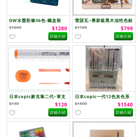
DW水墨彩條36色-鐵盒裝
雷諾瓦~專家級黑木油性色鉛
筆~36色
$1600
$1100
$1280
$799
詳細介紹
詳細介紹
日本copic麥克筆二代~單支
日本copic一代12色灰色系
$130
$1800
$120
$1540
詳細介紹
詳細介紹