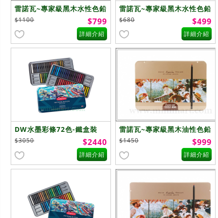
雷諾瓦~專家級黑木水性色鉛
雷諾瓦~專家級黑木水性色鉛
筆~36色
筆~24色
$1100
$680
$799
$499
詳細介紹
詳細介紹
DW水墨彩條72色-鐵盒裝
雷諾瓦~專家級黑木油性色鉛
筆~48色
$3050
$1450
$2440
$999
詳細介紹
詳細介紹