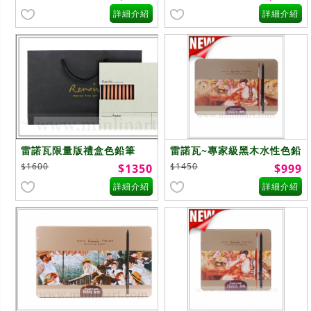
詳細介紹
詳細介紹
雷諾瓦限量版禮盒色鉛筆
雷諾瓦~專家級黑木水性色鉛
3100-48WB
筆~48色
$1600
$1450
$1350
$999
詳細介紹
詳細介紹