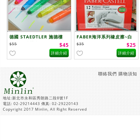
德國 STAEDTLER 施德樓
FABER海洋系列橡皮擦~白
旋轉 果凍螢光筆 MS264
色
$55
$35
$45
$25
詳細介紹
詳細介紹
聯絡我們
購物須知
地址:新北市永和區秀朗路二段8號1F
電話: 02-29214443 傳真: 02-29220143
Copyright 2017 Minlin, All Right Reserved